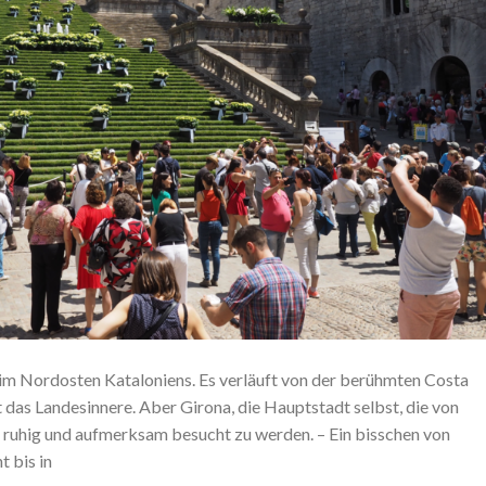
z im Nordosten Kataloniens. Es verläuft von der berühmten Costa
 das Landesinnere. Aber Girona, die Hauptstadt selbst, die von
s, ruhig und aufmerksam besucht zu werden. – Ein bisschen von
t bis in