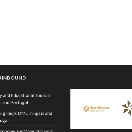
ERINBOUND
y and Educational Tours in
n and Portugal
 groups DMC in Spain and
ugal
ronomy and Wine groups in