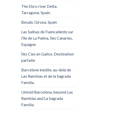
The Ebro river Delta.
Tarragona. Spain.
Besalú. Girona. Spain
Las Salinas de Fuencaliente sur
l’île de La Palma, Îles Canaries,
Espagne
Îles Cies en Galice. Destination
parfaite
Barcelone inédite, au-delà de
Las Ramblas et de la Sagrada
Familia.
Untold Barcelona, ​​beyond Las
Ramblas and La Sagrada
Familia