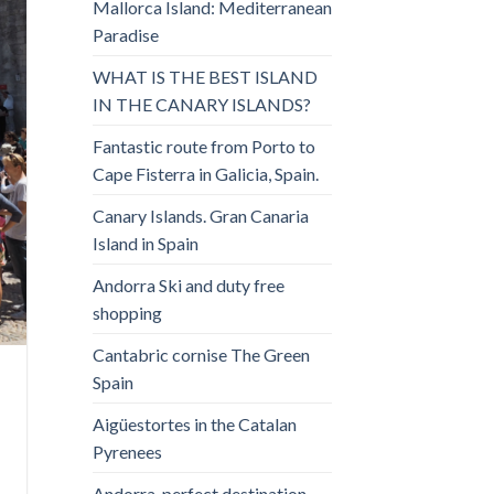
Mallorca Island: Mediterranean
Paradise
WHAT IS THE BEST ISLAND
IN THE CANARY ISLANDS?
Fantastic route from Porto to
Cape Fisterra in Galicia, Spain.
Canary Islands. Gran Canaria
Island in Spain
Andorra Ski and duty free
shopping
Cantabric cornise The Green
Spain
Aigüestortes in the Catalan
Pyrenees
Andorra, perfect destination