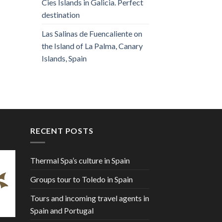
Cies Islands in Galicia. Perfect
destination
Las Salinas de Fuencaliente on
the Island of La Palma, Canary
Islands, Spain
RECENT POSTS
Thermal Spa’s culture in Spain
Groups tour to Toledo in Spain
Tours and incoming travel agents in
Spain and Portugal