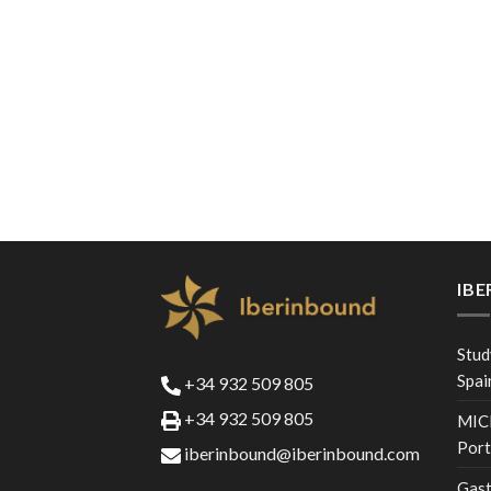
IB
Stud
Spai
+34 932 509 805
+34 932 509 805
MICE
Port
iberinbound@iberinbound.com
Gast