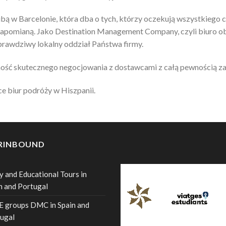
ibą w Barcelonie, która dba o tych, którzy oczekują wszystkiego c
apomianą. Jako Destination Management Company, czyli biuro ob
k prawdziwy lokalny oddział Państwa firmy.
ność skutecznego negocjowania z dostawcami z całą pewnością zap
 biur podróży w Hiszpanii.
ERINBOUND
y and Educational Tours in
n and Portugal
 groups DMC in Spain and
ugal