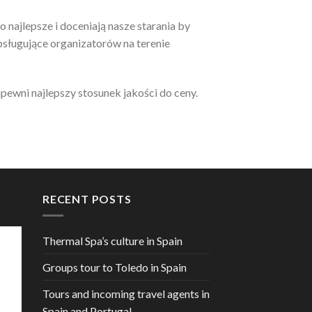
o najlepsze i doceniają nasze starania by
sługujące organizatorów na terenie
ewni najlepszy stosunek jakości do ceny.
RECENT POSTS
Thermal Spa’s culture in Spain
Groups tour to Toledo in Spain
Tours and incoming travel agents in
Spain and Portugal