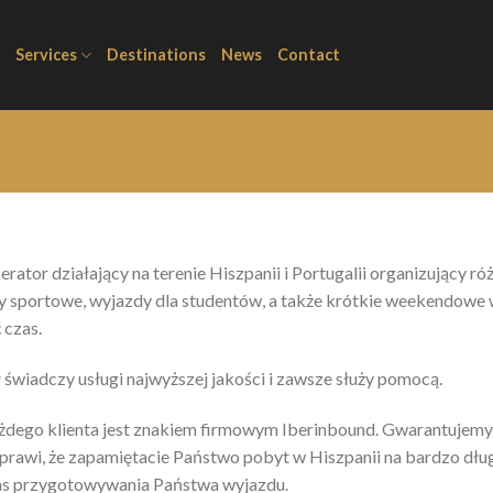
Services
Destinations
News
Contact
ator działający na terenie Hiszpanii i Portugalii organizujący ró
dy sportowe, wyjazdy dla studentów, a także krótkie weekendowe 
 czas.
iadczy usługi najwyższej jakości i zawsze służy pomocą.
żdego klienta jest znakiem firmowym Iberinbound. Gwarantujemy s
sprawi, że zapamiętacie Państwo pobyt w Hiszpanii na bardzo dł
as przygotowywania Państwa wyjazdu.