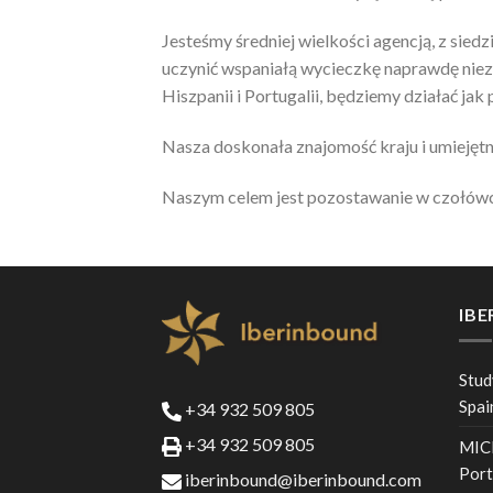
Jesteśmy średniej wielkości agencją, z siedz
uczynić wspaniałą wycieczkę naprawdę niez
Hiszpanii i Portugalii, będziemy działać ja
Nasza doskonała znajomość kraju i umiejęt
Naszym celem jest pozostawanie w czołówce
IB
Stud
Spai
+34 932 509 805
+34 932 509 805
MICE
Port
iberinbound@iberinbound.com