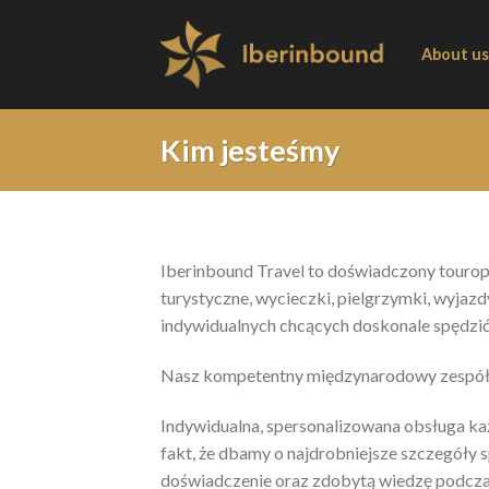
Skip
to
About us
content
Kim jesteśmy
Iberinbound Travel to doświadczony touroper
turystyczne, wycieczki, pielgrzymki, wyjaz
indywidualnych chcących doskonale spędzić
Nasz kompetentny międzynarodowy zespół św
Indywidualna, spersonalizowana obsługa ka
fakt, że dbamy o najdrobniejsze szczegóły 
doświadczenie oraz zdobytą wiedzę podcz