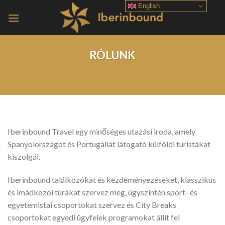
Skip
English
to
content
RÓLUNK
Iberinbound Travel egy minőséges utazási iroda, amely
Spanyolországot és Portugáliát látogató külföldi turistákat
kiszolgál.
Iberinbound találkozókat és kezdeményezéseket, klasszikus
és imádkozói túrákat szervez meg, úgyszintén sport- és
egyetemistai csoportokat szervez és City Breaks
csoportokat egyedi ügyfelek programokat állít fel