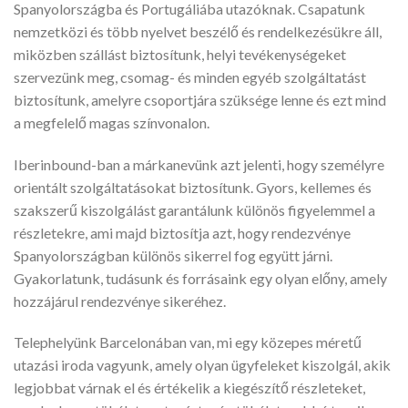
Spanyolországba és Portugáliába utazóknak. Csapatunk
nemzetközi és több nyelvet beszélő és rendelkezésükre áll,
miközben szállást biztosítunk, helyi tevékenységeket
szervezünk meg, csomag- és minden egyéb szolgáltatást
biztosítunk, amelyre csoportjára szüksége lenne és ezt mind
a megfelelő magas színvonalon.
Iberinbound-ban a márkanevünk azt jelenti, hogy személyre
orientált szolgáltatásokat biztosítunk. Gyors, kellemes és
szakszerű kiszolgálást garantálunk különös figyelemmel a
részletekre, ami majd biztosítja azt, hogy rendezvénye
Spanyolországban különös sikerrel fog együtt járni.
Gyakorlatunk, tudásunk és forrásaink egy olyan előny, amely
hozzájárul rendezvénye sikeréhez.
Telephelyünk Barcelonában van, mi egy közepes méretű
utazási iroda vagyunk, amely olyan ügyfeleket kiszolgál, akik
legjobbat várnak el és értékelik a kiegészítő részleteket,