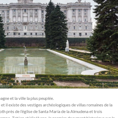
gne et la ville la plus peuplée.
et il existe des vestiges archéologiques de villas romaines de la
oth près de l’église de Santa María de la Almudena et trois
mpo, Tetúan et Vicálvaro, le premier document historique sur la