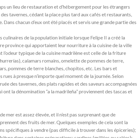
ps un lieu de restauration et d’hébergement pour les étrangers
t des tavernes, cédant la place plus tard aux cafés et restaurants,
e. Dans chacun d’eux ont été placés et servis une grande partie des
culinaires de la population initiale lorsque Felipe II a créé la
re province qui apportaient leur nourriture à la cuisine de la ville
l’odeur typique de la cuisine madrilène est celle de la friture
 churrerías), calamars romains, omelette de pommes de terre,
ars, pommes de terre blanches, chopitos, etc. Les bars et
s rues à presque n’importe quel moment de la journée. Selon
la ruée des tavernes, des plats rapides et des saveurs accompagnées
ui ont la dénomination “a la madrileña” proviennent des tascas et
e mer est assez élevée, et il n’est pas surprenant que de
ennent des fruits de mer. Quelques exemples de cela sont la
s spécifiques à vendre (pas difficile à trouver dans les épiceries);
friture dans certaines préparations; sardines (grillées ou salées);