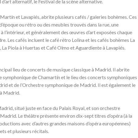
’art alternatif, le Festival de la scène alternative.
Martín et Lavapiés, abrite plusieurs cafés / galeries bohèmes. Ces
d’époque ou rétro ou des meubles trouvés dans la rue, une
 à l’intérieur, et généralement des œuvres d’art exposées chaque
re. Les cafés incluent le café rétro Lolina et les cafés bohèmes La
a, La Piola à Huertas et Café Olmo et Aguardiente à Lavapiés.
ncipal lieu de concerts de musique classique à Madrid. Il abrite
tre symphonique de Chamartín et le lieu des concerts symphoniques
id et de l’Orchestre symphonique de Madrid. Il est également le
 à Madrid.
adrid, situé juste en face du Palais Royal, et son orchestre
adrid. Le théâtre présente environ dix-sept titres d’opéra (à la
roductions avec d’autres grandes maisons d’opéra européennes)
ets et plusieurs récitals.