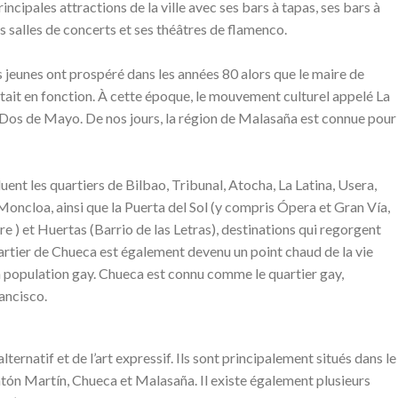
incipales attractions de la ville avec ses bars à tapas, ses bars à
ses salles de concerts et ses théâtres de flamenco.
es jeunes ont prospéré dans les années 80 alors que le maire de
ait en fonction. À cette époque, le mouvement culturel appelé La
l Dos de Mayo. De nos jours, la région de Malasaña est connue pour
uent les quartiers de Bilbao, Tribunal, Atocha, La Latina, Usera,
Moncloa, ainsi que la Puerta del Sol (y compris Ópera et Gran Vía,
re ) et Huertas (Barrio de las Letras), destinations qui regorgent
uartier de Chueca est également devenu un point chaud de la vie
la population gay. Chueca est connu comme le quartier gay,
ancisco.
 alternatif et de l’art expressif. Ils sont principalement situés dans le
ntón Martín, Chueca et Malasaña. Il existe également plusieurs