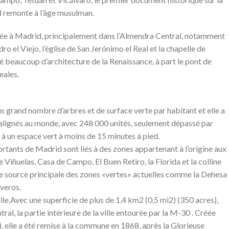
id remonte à l’âge musulman.
vée à Madrid, principalement dans l’Almendra Central, notamment
dro el Viejo, l’église de San Jerónimo el Real et la chapelle de
é beaucoup d’architecture de la Renaissance, à part le pont de
eales.
us grand nombre d’arbres et de surface verte par habitant et elle a
alignés au monde, avec 248 000 unités, seulement dépassé par
à un espace vert à moins de 15 minutes à pied.
rtants de Madrid sont liés à des zones appartenant à l’origine aux
 Viñuelas, Casa de Campo, El Buen Retiro, la Florida et la colline
utre source principale des zones «vertes» actuelles comme la Dehesa
iveros.
 ville.Avec une superficie de plus de 1,4 km2 (0,5 mi2) (350 acres),
ral, la partie intérieure de la ville entourée par la M-30 . Créée
), elle a été remise à la commune en 1868, après la Glorieuse