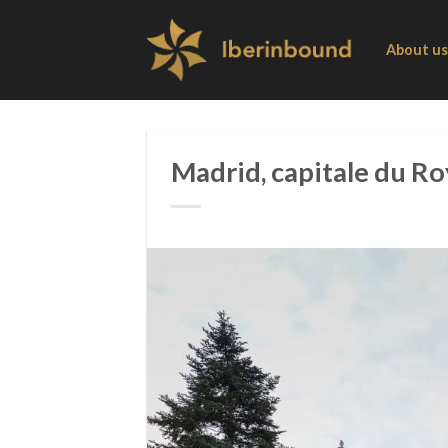
Skip
to
About us
content
Madrid, capitale du R