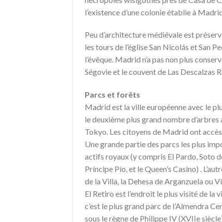
l’existence d’une colonie établie à Madr
Peu d’architecture médiévale est préser
les tours de l’église San Nicolás et San Pe
l’évêque. Madrid n’a pas non plus conserv
Ségovie et le couvent de Las Descalzas R
Parcs et forêts
Madrid est la ville européenne avec le pl
le deuxième plus grand nombre d’arbres 
Tokyo. Les citoyens de Madrid ont accès 
Une grande partie des parcs les plus impo
actifs royaux (y compris El Pardo, Soto de
Príncipe Pío, et le Queen’s Casino) . L’a
de la Villa, la Dehesa de Arganzuela ou V
El Retiro est l’endroit le plus visité de la
c’est le plus grand parc de l’Almendra Cent
sous le règne de Philippe IV (XVIIe siècle