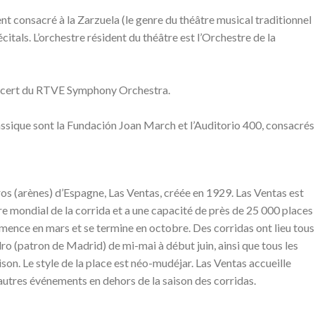
nt consacré à la Zarzuela (le genre du théâtre musical traditionnel
citals. L’orchestre résident du théâtre est l’Orchestre de la
oncert du RTVE Symphony Orchestra.
assique sont la Fundación Joan March et l’Auditorio 400, consacrés
os (arènes) d’Espagne, Las Ventas, créée en 1929. Las Ventas est
 mondial de la corrida et a une capacité de près de 25 000 places
mence en mars et se termine en octobre. Des corridas ont lieu tous
idro (patron de Madrid) de mi-mai à début juin, ainsi que tous les
aison. Le style de la place est néo-mudéjar. Las Ventas accueille
utres événements en dehors de la saison des corridas.