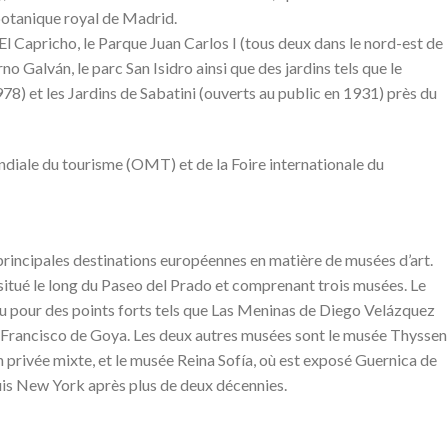
 botanique royal de Madrid.
El Capricho, le Parque Juan Carlos I (tous deux dans le nord-est de
o Galván, le parc San Isidro ainsi que des jardins tels que le
8) et les Jardins de Sabatini (ouverts au public en 1931) près du
ndiale du tourisme (OMT) et de la Foire internationale du
rincipales destinations européennes en matière de musées d’art.
t, situé le long du Paseo del Prado et comprenant trois musées. Le
u pour des points forts tels que Las Meninas de Diego Velázquez
e Francisco de Goya. Les deux autres musées sont le musée Thyssen
n privée mixte, et le musée Reina Sofía, où est exposé Guernica de
is New York après plus de deux décennies.