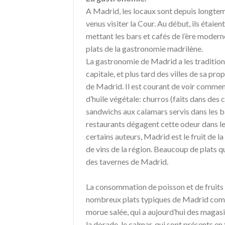
A Madrid, les locaux sont depuis longtem
venus visiter la Cour. Au début, ils étaien
mettant les bars et cafés de l’ère modern
plats de la gastronomie madrilène.
La gastronomie de Madrid a les traditions 
capitale, et plus tard des villes de sa prop
de Madrid. Il est courant de voir comment 
d’huile végétale: churros (faits dans des
sandwichs aux calamars servis dans les b
restaurants dégagent cette odeur dans le
certains auteurs, Madrid est le fruit de 
de vins de la région. Beaucoup de plats q
des tavernes de Madrid.
La consommation de poisson et de fruits d
nombreux plats typiques de Madrid compr
morue salée, qui a aujourd’hui des magasin
la dorade, le calmar, qui sont présents en 