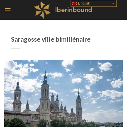
Skip
English
to
content
Saragosse ville bimillénaire