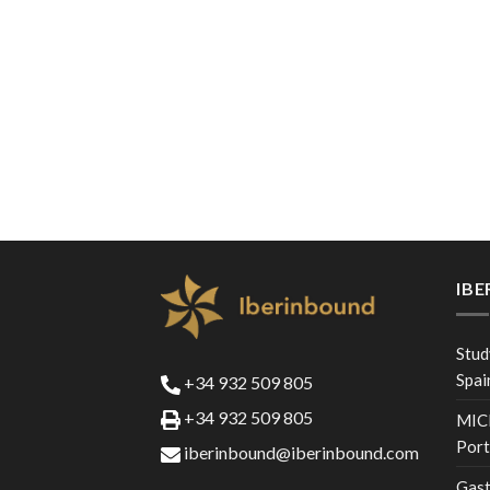
IB
Stud
Spai
+34 932 509 805
+34 932 509 805
MICE
Port
iberinbound@iberinbound.com
Gast