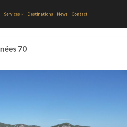
Services
Destinations
News
Contact
nnées 70