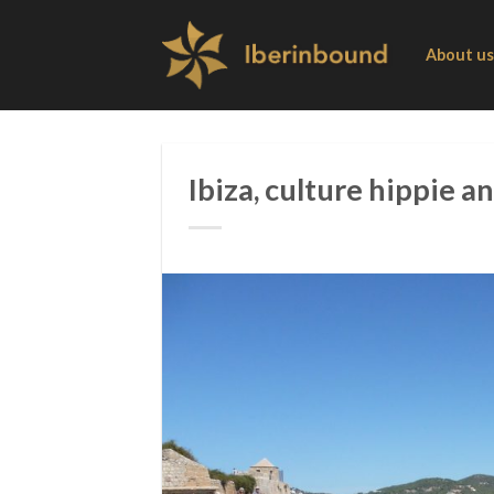
Skip
to
About us
content
Ibiza, culture hippie a