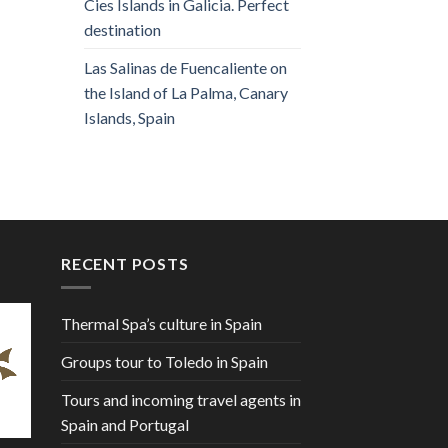
Cies Islands in Galicia. Perfect
destination
Las Salinas de Fuencaliente on
the Island of La Palma, Canary
Islands, Spain
RECENT POSTS
Thermal Spa’s culture in Spain
Groups tour to Toledo in Spain
Tours and incoming travel agents in
Spain and Portugal