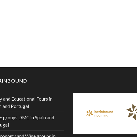
ERINBOUND
y and Educational Tours in
n and Portugal
 groups DMC in Spain and
ugal
ronomy and Wine groups in